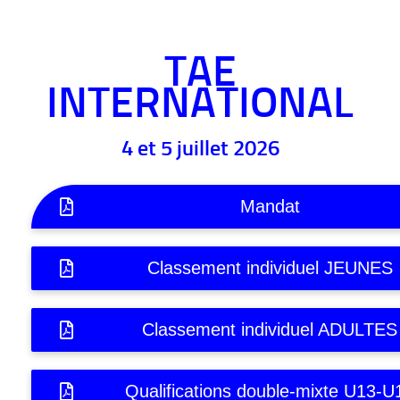
TAE
INTERNATIONAL
4 et 5 juillet 2026
Mandat
Classement individuel JEUNES
Classement individuel ADULTES
Qualifications double-mixte U13-U