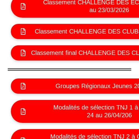
Classement CHALLENGE DES E
au 23/03/2026
Classement CHALLENGE DES CLUBS
Classement final CHALLENGE DES 
Groupes Régionaux Jeunes 2
Modalités de sélection TNJ 1 à
24 au 26/04/206
Modalités de sélection TNJ 2 à