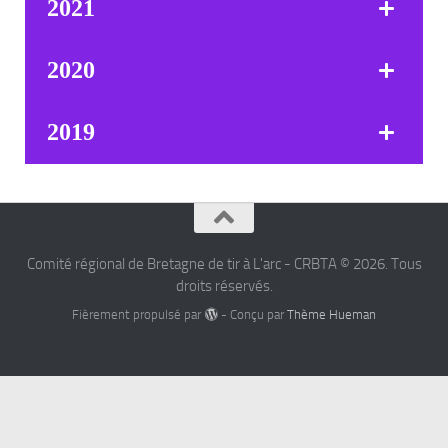
2021
2020
2019
Comité régional de Bretagne de tir à L'arc - CRBTA © 2026. Tous
droits réservés.
Fièrement propulsé par
- Conçu par
Thème Hueman