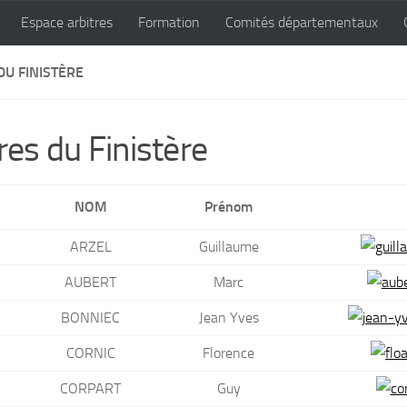
Espace arbitres
Formation
Comités départementaux
DU FINISTÈRE
res du Finistère
NOM
Prénom
ARZEL
Guillaume
AUBERT
Marc
BONNIEC
Jean Yves
CORNIC
Florence
CORPART
Guy