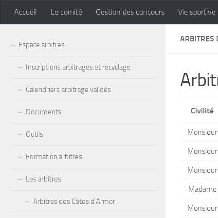
Accueil
Le comité
Gestion des concours
Vie sportive
Skip to content
ARBITRES 
Espace arbitres
Inscriptions arbitrages et recyclage
Arbit
Calendriers arbitrage validés
Civilité
Documents
Monsieur
Outils
Monsieur
Formation arbitres
Monsieur
Les arbitres
Madame
Arbitres des Côtes d’Armor
Monsieur