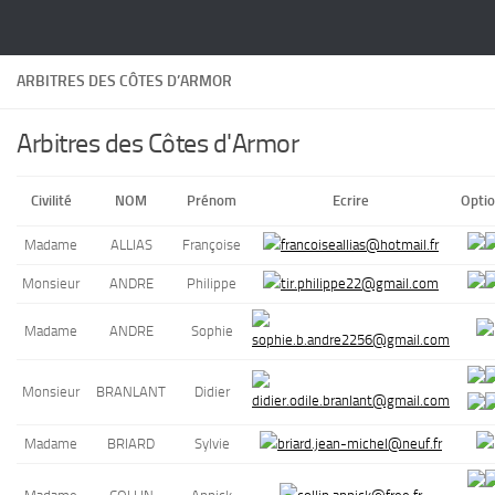
Skip to content
ARBITRES DES CÔTES D’ARMOR
Arbitres des Côtes d'Armor
Civilité
NOM
Prénom
Ecrire
Opti
Madame
ALLIAS
Françoise
Monsieur
ANDRE
Philippe
Madame
ANDRE
Sophie
Monsieur
BRANLANT
Didier
Madame
BRIARD
Sylvie