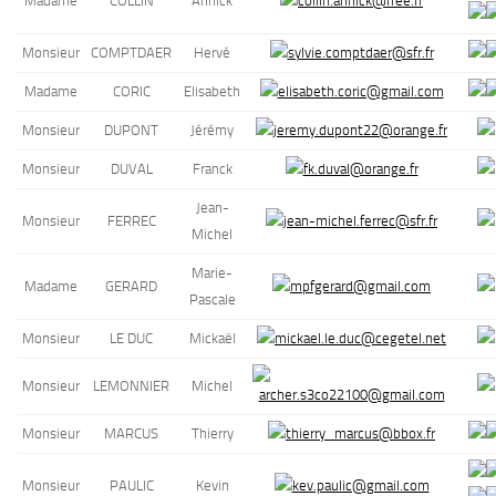
Madame
COLLIN
Annick
Monsieur
COMPTDAER
Hervé
Madame
CORIC
Elisabeth
Monsieur
DUPONT
Jérémy
Monsieur
DUVAL
Franck
Jean-
Monsieur
FERREC
Michel
Marie-
Madame
GERARD
Pascale
Monsieur
LE DUC
Mickaël
Monsieur
LEMONNIER
Michel
Monsieur
MARCUS
Thierry
Monsieur
PAULIC
Kevin