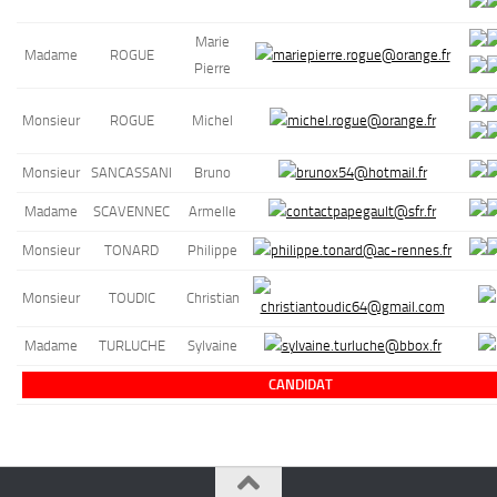
Marie
Madame
ROGUE
Pierre
Monsieur
ROGUE
Michel
Monsieur
SANCASSANI
Bruno
Madame
SCAVENNEC
Armelle
Monsieur
TONARD
Philippe
Monsieur
TOUDIC
Christian
Madame
TURLUCHE
Sylvaine
CANDIDAT